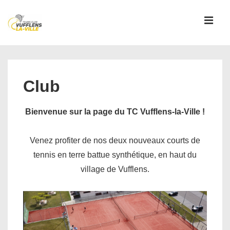
↓
passer
MEN
au
contenu
Main
principal
Navigation
Club
Bienvenue sur la page du TC Vufflens-la-Ville !
Venez profiter de nos deux nouveaux courts de
tennis en terre battue synthétique, en haut du
village de Vufflens.