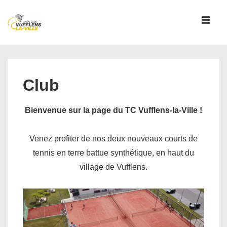
↓
passer
MEN
au
contenu
Main
principal
Navigation
Club
Bienvenue sur la page du TC Vufflens-la-Ville !
Venez profiter de nos deux nouveaux courts de
tennis en terre battue synthétique, en haut du
village de Vufflens.