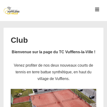
↓
passer
MEN
au
contenu
Main
principal
Navigation
Club
Bienvenue sur la page du TC Vufflens-la-Ville !
Venez profiter de nos deux nouveaux courts de
tennis en terre battue synthétique, en haut du
village de Vufflens.