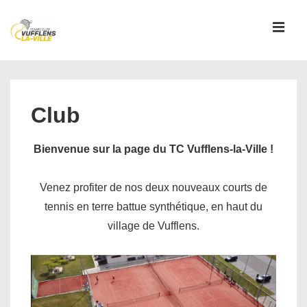
↓
passer
MEN
au
contenu
Main
principal
Navigation
Club
Bienvenue sur la page du TC Vufflens-la-Ville !
Venez profiter de nos deux nouveaux courts de
tennis en terre battue synthétique, en haut du
village de Vufflens.