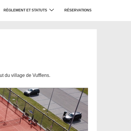
RÈGLEMENT ET STATUTS
RÉSERVATIONS
t du village de Vufflens.