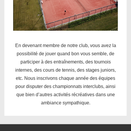
En devenant membre de notre club, vous avez la
possibilité de jouer quand bon vous semble, de
participer à des entraînements, des tournois
internes, des cours de tennis, des stages juniors,
etc. Nous inscrivons chaque année des équipes
pour disputer des championnats interclubs, ainsi
que bien d’autres activités récréatives dans une
ambiance sympathique.