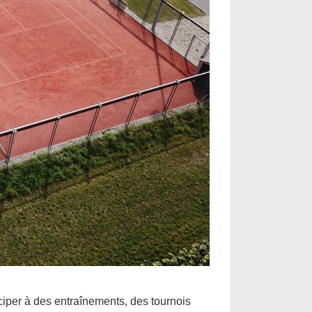
iper à des entraînements, des tournois