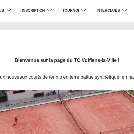
UB
INSCRIPTION
TOURNOI
INTERCLUBS
Bienvenue sur la page du TC Vufflens-la-Ville !
ux nouveaux courts de tennis en terre battue synthétique, en hau