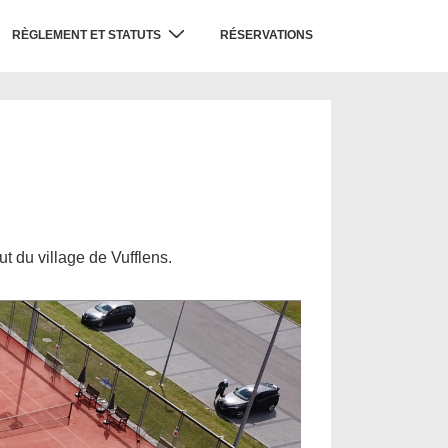
RÈGLEMENT ET STATUTS
RÉSERVATIONS
t du village de Vufflens.