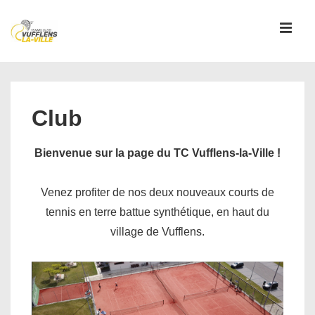
↓
passer
MEN
au
contenu
Main
principal
Navigation
Club
Bienvenue sur la page du TC Vufflens-la-Ville !
Venez profiter de nos deux nouveaux courts de
tennis en terre battue synthétique, en haut du
village de Vufflens.