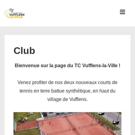
↓
passer
MEN
au
contenu
Main
principal
Navigation
Club
Bienvenue sur la page du TC Vufflens-la-Ville !
Venez profiter de nos deux nouveaux courts de
tennis en terre battue synthétique, en haut du
village de Vufflens.