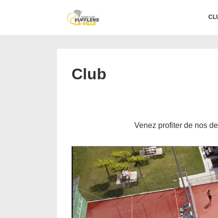
↓
Main
CL
passer
Navigation
au
contenu
principal
Club
Venez profiter de nos de