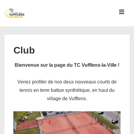
↓
passer
MEN
au
contenu
Main
principal
Navigation
Club
Bienvenue sur la page du TC Vufflens-la-Ville !
Venez profiter de nos deux nouveaux courts de
tennis en terre battue synthétique, en haut du
village de Vufflens.