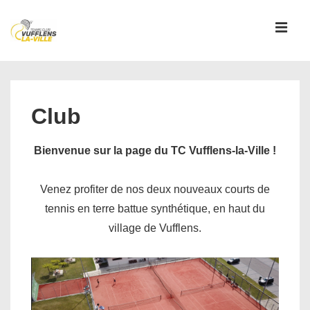
↓
passer
MEN
au
contenu
Main
principal
Navigation
Club
Bienvenue sur la page du TC Vufflens-la-Ville !
Venez profiter de nos deux nouveaux courts de
tennis en terre battue synthétique, en haut du
village de Vufflens.