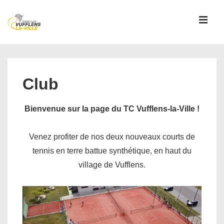
↓
passer
MEN
au
contenu
Main
principal
Navigation
Club
Bienvenue sur la page du TC Vufflens-la-Ville !
Venez profiter de nos deux nouveaux courts de
tennis en terre battue synthétique, en haut du
village de Vufflens.