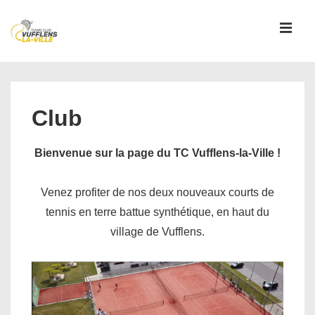
↓
passer
MEN
au
contenu
Main
principal
Navigation
Club
Bienvenue sur la page du TC Vufflens-la-Ville !
Venez profiter de nos deux nouveaux courts de
tennis en terre battue synthétique, en haut du
village de Vufflens.