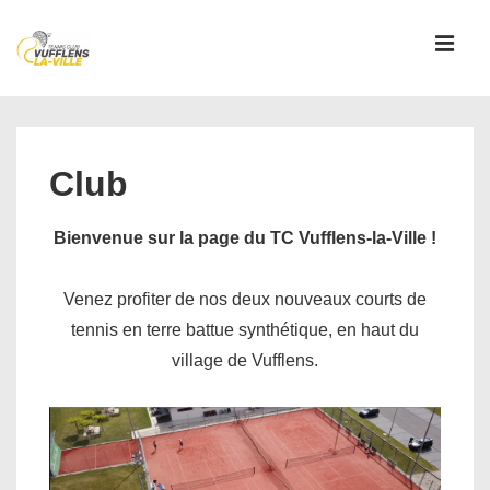
↓
passer
MEN
au
contenu
Main
principal
Navigation
Club
Bienvenue sur la page du TC Vufflens-la-Ville !
Venez profiter de nos deux nouveaux courts de
tennis en terre battue synthétique, en haut du
village de Vufflens.