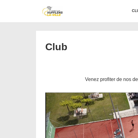
↓
Main
CL
passer
Navigation
au
contenu
principal
Club
Venez profiter de nos de