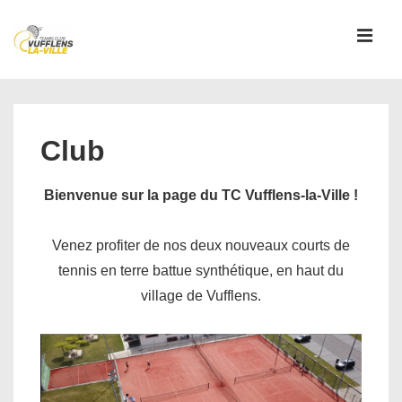
↓
passer
MEN
au
contenu
Main
principal
Navigation
Club
Bienvenue sur la page du TC Vufflens-la-Ville !
Venez profiter de nos deux nouveaux courts de
tennis en terre battue synthétique, en haut du
village de Vufflens.