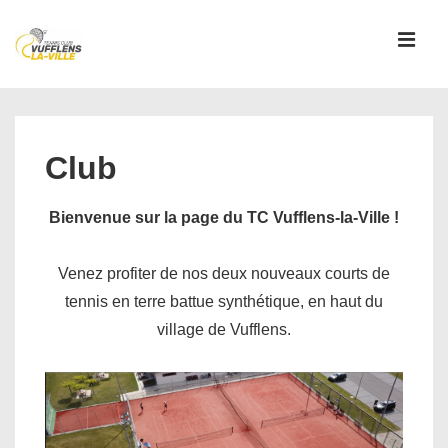
↓
passer
MEN
au
contenu
Main
principal
Navigation
Club
Bienvenue sur la page du TC Vufflens-la-Ville !
Venez profiter de nos deux nouveaux courts de
tennis en terre battue synthétique, en haut du
village de Vufflens.