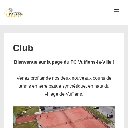
↓
passer
MEN
au
contenu
Main
principal
Navigation
Club
Bienvenue sur la page du TC Vufflens-la-Ville !
Venez profiter de nos deux nouveaux courts de
tennis en terre battue synthétique, en haut du
village de Vufflens.