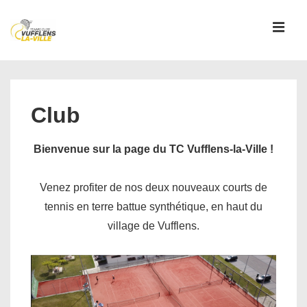
↓
passer
MEN
au
contenu
Main
principal
Navigation
Club
Bienvenue sur la page du TC Vufflens-la-Ville !
Venez profiter de nos deux nouveaux courts de
tennis en terre battue synthétique, en haut du
village de Vufflens.