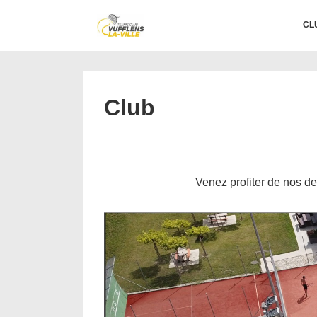
↓
Main
CL
passer
Navigation
au
contenu
principal
Club
Venez profiter de nos de