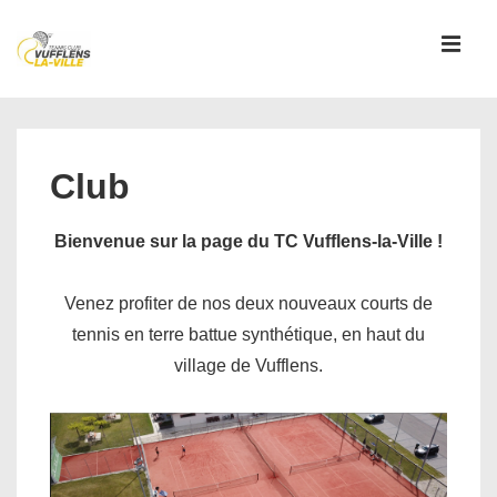
↓
passer
MEN
au
contenu
Main
principal
Navigation
Club
Bienvenue sur la page du TC Vufflens-la-Ville !
Venez profiter de nos deux nouveaux courts de
tennis en terre battue synthétique, en haut du
village de Vufflens.