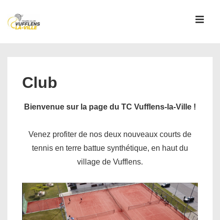
↓
passer
MEN
au
contenu
Main
principal
Navigation
Club
Bienvenue sur la page du TC Vufflens-la-Ville !
Venez profiter de nos deux nouveaux courts de
tennis en terre battue synthétique, en haut du
village de Vufflens.