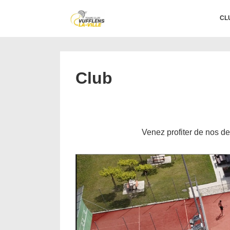
↓
Main
CL
passer
Navigation
au
contenu
principal
Club
Venez profiter de nos de