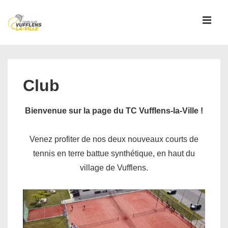
↓
passer
MEN
au
contenu
Main
principal
Navigation
Club
Bienvenue sur la page du TC Vufflens-la-Ville !
Venez profiter de nos deux nouveaux courts de
tennis en terre battue synthétique, en haut du
village de Vufflens.