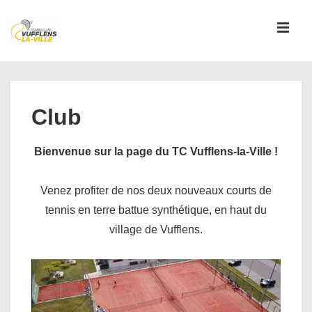
↓
passer
MEN
au
contenu
Main
principal
Navigation
Club
Bienvenue sur la page du TC Vufflens-la-Ville !
Venez profiter de nos deux nouveaux courts de
tennis en terre battue synthétique, en haut du
village de Vufflens.