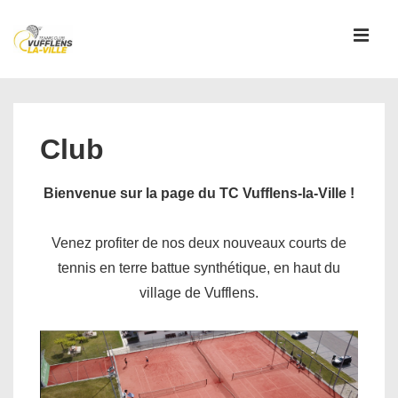
↓
passer
MEN
au
contenu
Main
principal
Navigation
Club
Bienvenue sur la page du TC Vufflens-la-Ville !
Venez profiter de nos deux nouveaux courts de
tennis en terre battue synthétique, en haut du
village de Vufflens.