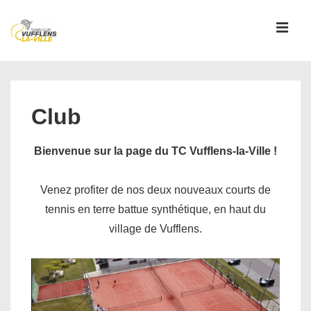
↓
passer
MEN
au
contenu
Main
principal
Navigation
Club
Bienvenue sur la page du TC Vufflens-la-Ville !
Venez profiter de nos deux nouveaux courts de
tennis en terre battue synthétique, en haut du
village de Vufflens.