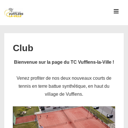
↓
passer
MEN
au
contenu
Main
principal
Navigation
Club
Bienvenue sur la page du TC Vufflens-la-Ville !
Venez profiter de nos deux nouveaux courts de
tennis en terre battue synthétique, en haut du
village de Vufflens.