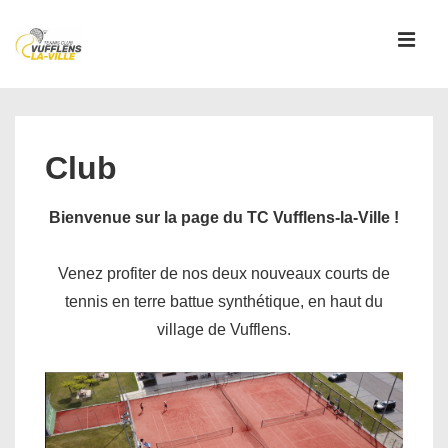
↓
passer
MEN
au
contenu
Main
principal
Navigation
Club
Bienvenue sur la page du TC Vufflens-la-Ville !
Venez profiter de nos deux nouveaux courts de
tennis en terre battue synthétique, en haut du
village de Vufflens.