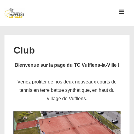
↓
passer
MEN
au
contenu
Main
principal
Navigation
Club
Bienvenue sur la page du TC Vufflens-la-Ville !
Venez profiter de nos deux nouveaux courts de
tennis en terre battue synthétique, en haut du
village de Vufflens.