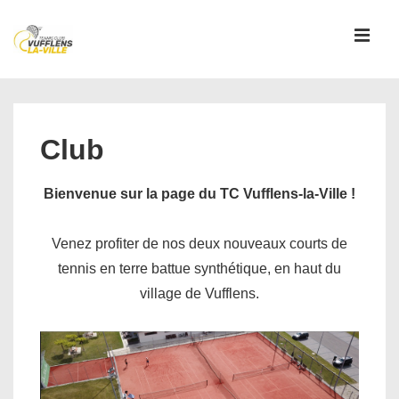
↓
passer
MEN
au
contenu
Main
principal
Navigation
Club
Bienvenue sur la page du TC Vufflens-la-Ville !
Venez profiter de nos deux nouveaux courts de
tennis en terre battue synthétique, en haut du
village de Vufflens.