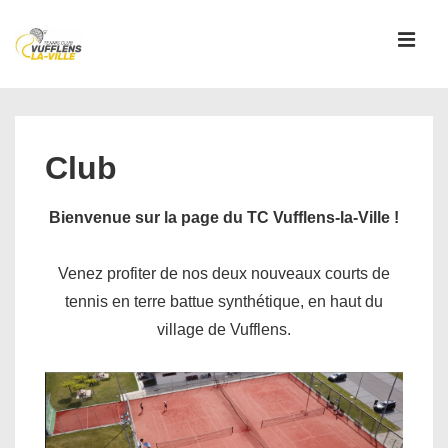
↓
passer
MEN
au
contenu
Main
principal
Navigation
Club
Bienvenue sur la page du TC Vufflens-la-Ville !
Venez profiter de nos deux nouveaux courts de
tennis en terre battue synthétique, en haut du
village de Vufflens.