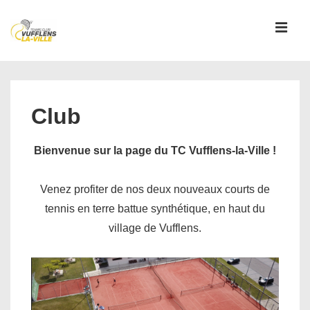
↓
passer
MEN
au
contenu
Main
principal
Navigation
Club
Bienvenue sur la page du TC Vufflens-la-Ville !
Venez profiter de nos deux nouveaux courts de
tennis en terre battue synthétique, en haut du
village de Vufflens.