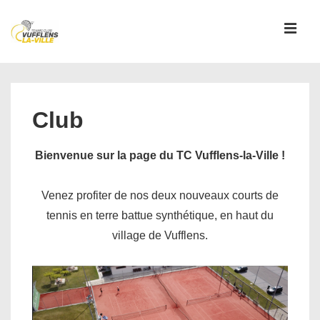
↓
passer
MEN
au
contenu
Main
principal
Navigation
Club
Bienvenue sur la page du TC Vufflens-la-Ville !
Venez profiter de nos deux nouveaux courts de
tennis en terre battue synthétique, en haut du
village de Vufflens.