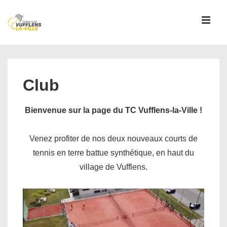
↓
passer
MEN
au
contenu
Main
principal
Navigation
Club
Bienvenue sur la page du TC Vufflens-la-Ville !
Venez profiter de nos deux nouveaux courts de
tennis en terre battue synthétique, en haut du
village de Vufflens.