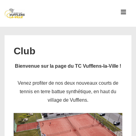
↓
passer
MEN
au
contenu
Main
principal
Navigation
Club
Bienvenue sur la page du TC Vufflens-la-Ville !
Venez profiter de nos deux nouveaux courts de
tennis en terre battue synthétique, en haut du
village de Vufflens.