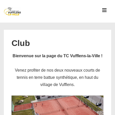
↓
passer
MEN
au
contenu
Main
principal
Navigation
Club
Bienvenue sur la page du TC Vufflens-la-Ville !
Venez profiter de nos deux nouveaux courts de
tennis en terre battue synthétique, en haut du
village de Vufflens.