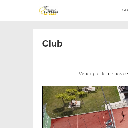
↓
Main
CL
passer
Navigation
au
contenu
principal
Club
Venez profiter de nos de