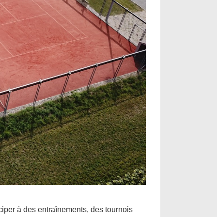
iper à des entraînements, des tournois