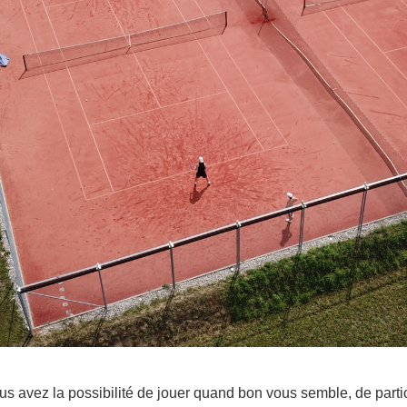
s avez la possibilité de jouer quand bon vous semble, de partic