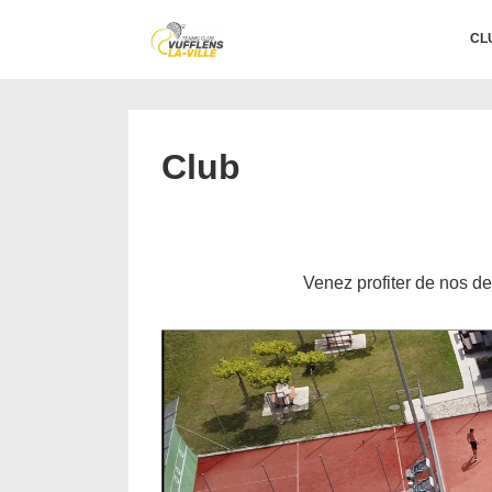
↓
Main
CL
passer
Navigation
au
contenu
principal
Club
Venez profiter de nos de