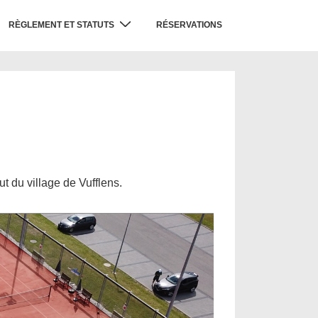
RÈGLEMENT ET STATUTS
RÉSERVATIONS
t du village de Vufflens.