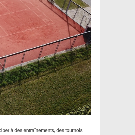
iper à des entraînements, des tournois