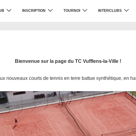
UB
INSCRIPTION
TOURNOI
INTERCLUBS
Bienvenue sur la page du TC Vufflens-la-Ville !
ux nouveaux courts de tennis en terre battue synthétique, en hau