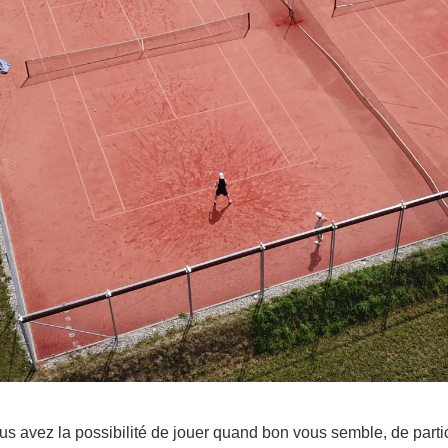
s avez la possibilité de jouer quand bon vous semble, de partic