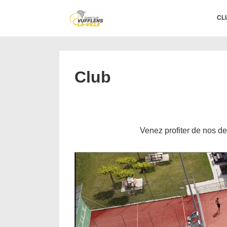
↓
Main
CL
passer
Navigation
au
contenu
principal
Club
Venez profiter de nos de