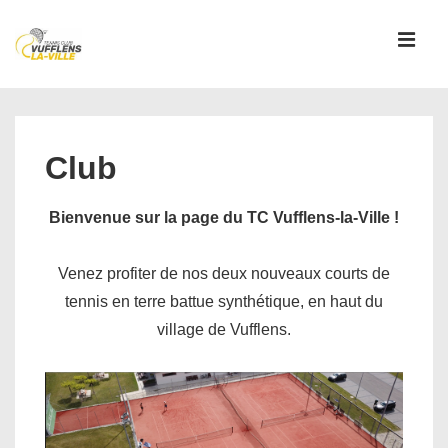
↓
passer
MEN
au
contenu
Main
principal
Navigation
Club
Bienvenue sur la page du TC Vufflens-la-Ville !
Venez profiter de nos deux nouveaux courts de
tennis en terre battue synthétique, en haut du
village de Vufflens.