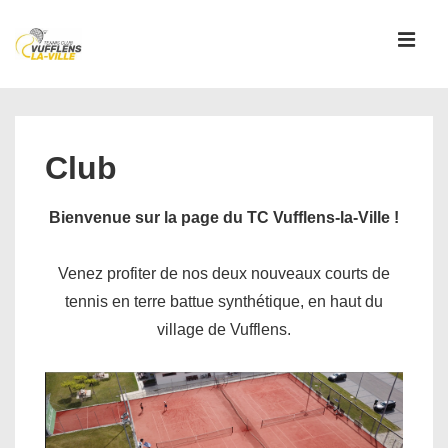
↓
passer
MEN
au
contenu
Main
principal
Navigation
Club
Bienvenue sur la page du TC Vufflens-la-Ville !
Venez profiter de nos deux nouveaux courts de
tennis en terre battue synthétique, en haut du
village de Vufflens.