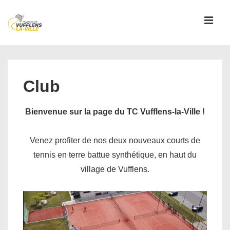
↓
passer
MEN
au
contenu
Main
principal
Navigation
Club
Bienvenue sur la page du TC Vufflens-la-Ville !
Venez profiter de nos deux nouveaux courts de
tennis en terre battue synthétique, en haut du
village de Vufflens.