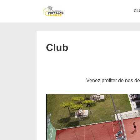
↓
Main
CL
passer
Navigation
au
contenu
principal
Club
Venez profiter de nos de