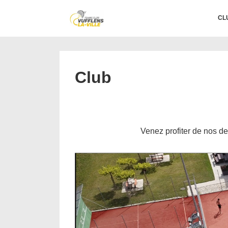
↓
Main
CL
passer
Navigation
au
contenu
principal
Club
Venez profiter de nos de