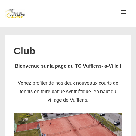
↓
passer
MEN
au
contenu
Main
principal
Navigation
Club
Bienvenue sur la page du TC Vufflens-la-Ville !
Venez profiter de nos deux nouveaux courts de
tennis en terre battue synthétique, en haut du
village de Vufflens.