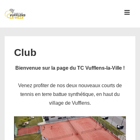
↓
passer
MEN
au
contenu
Main
principal
Navigation
Club
Bienvenue sur la page du TC Vufflens-la-Ville !
Venez profiter de nos deux nouveaux courts de
tennis en terre battue synthétique, en haut du
village de Vufflens.