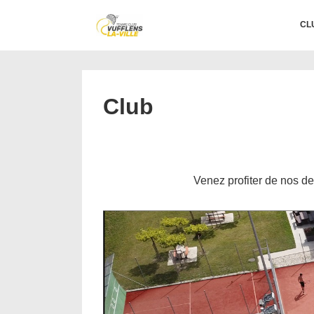
↓
Main
CL
passer
Navigation
au
contenu
principal
Club
Venez profiter de nos de