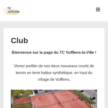
↓
passer
MEN
au
contenu
Main
principal
Navigation
Club
Bienvenue sur la page du TC Vufflens-la-Ville !
Venez profiter de nos deux nouveaux courts de
tennis en terre battue synthétique, en haut du
village de Vufflens.